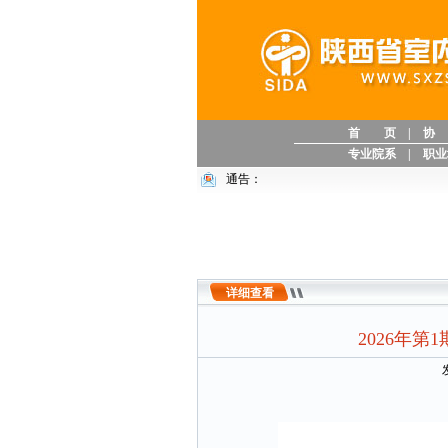
首 页
|
协
专业院系
|
职业
通告：
详细查看
2026年