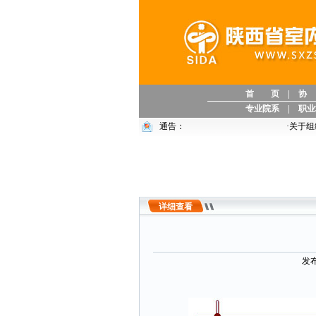
首 页
|
协
专业院系
|
职业
通告：
·
关于组织参加中国
详细查看
发布